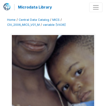
Microdata Library
Home
/
Central Data Catalog
/
MICS
/
CIV_2006_MICS_V01_M
/
variable [V436]