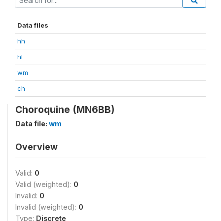
Data files
hh
hl
wm
ch
Choroquine (MN6BB)
Data file:
wm
Overview
Valid:
0
Valid (weighted):
0
Invalid:
0
Invalid (weighted):
0
Type:
Discrete