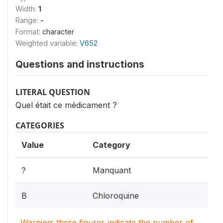
Width:
1
Range:
-
Format:
character
Weighted variable:
V652
Questions and instructions
LITERAL QUESTION
Quel était ce médicament ?
CATEGORIES
Value
Category
?
Manquant
B
Chloroquine
Warning: these figures indicate the number of