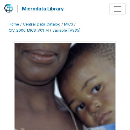
Microdata Library
Home
/
Central Data Catalog
/
MICS
/
CIV_2006_MICS_V01_M
/
variable [V935]