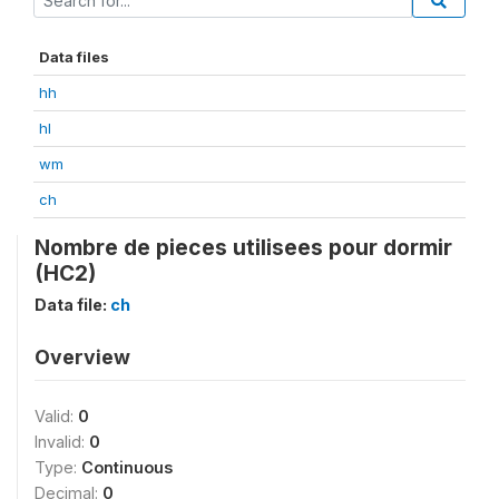
Data files
hh
hl
wm
ch
Nombre de pieces utilisees pour dormir
(HC2)
Data file:
ch
Overview
Valid:
0
Invalid:
0
Type:
Continuous
Decimal:
0