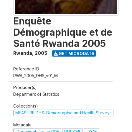
Enquête
Démographique et de
Santé Rwanda 2005
Rwanda
,
2005
GET MICRODATA
Reference ID
RWA_2005_DHS_v01_M
Producer(s)
Department of Statistics
Collection(s)
MEASURE DHS: Demographic and Health Surveys
Metadata
Documentation in PDF
DDI/XML
JSON