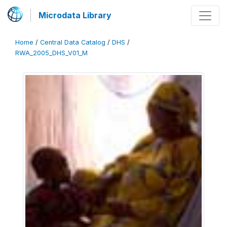
Microdata Library
Home
/
Central Data Catalog
/
DHS
/
RWA_2005_DHS_V01_M