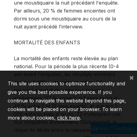
une moustiquaire la nuit précédant l'enquête.
Par ailleurs, 20 % de femmes enceintes ont
dormi sous une moustiquaire au cours de la
nuit ayant précédé l'interview.
MORTALITÉ DES ENFANTS
La mortalité des enfants reste élevée au plan
national. Pour la période la plus récente (0-4
ans avant l'enquête), les résultats montrent
×
que sur 1 000 naissances vivantes, 86
This site uses cookies to optimize functionality and
meurent avant d'atteindre leur premier
give you the best possible experience. If you
anniversaire (37 ‰ entre 0 et 1 mois exact et
continue to navigate this website beyond this page,
49 ‰ entre 1 et 12 mois exacts), et que sur 1
cookies will be placed on your browser. To learn
000 enfants âgés d'un an, 72 n'atteignent pas
more about cookies,
click here
.
leur cinquième anniversaire. Globalement, le
Help / Feedback
risque de décès entre la naissance et le