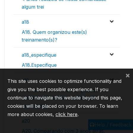
algum trei
a18
A18. Quem organizou este(s)
treinamento(s)?
a18_especifique
A18.Especifique
×
a19
This site uses cookies to optimize functionality and
give you the best possible experience. If you
A19. Nos últimos 4 anos, quantos
continue to navigate this website beyond this page,
treinamentos sobre a elaboração
participativa d
cookies will be placed on your browser. To learn
more about cookies,
click here
.
a20
Help / Feedback
A20. Comparando com 3 anos atras,