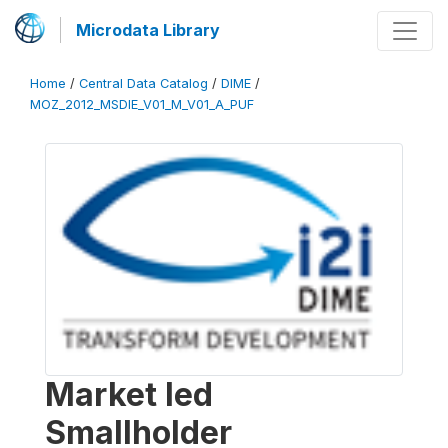
Microdata Library
Home
/
Central Data Catalog
/
DIME
/
MOZ_2012_MSDIE_V01_M_V01_A_PUF
Market led
Smallholder