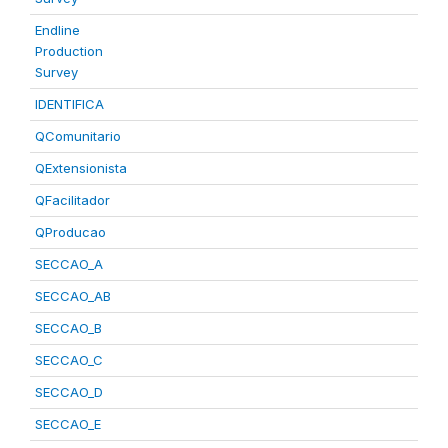
Endline
Production
Survey
IDENTIFICA
QComunitario
QExtensionista
QFacilitador
QProducao
SECCAO_A
SECCAO_AB
SECCAO_B
SECCAO_C
SECCAO_D
SECCAO_E