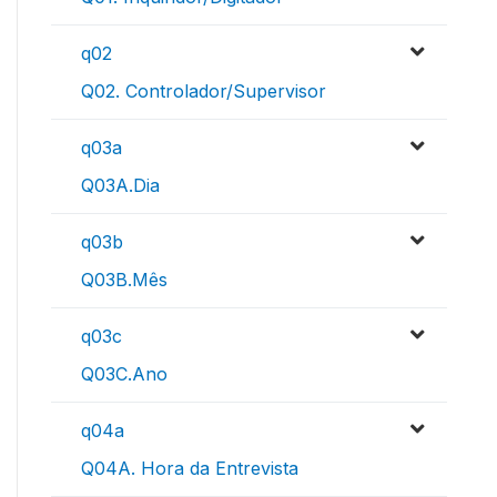
q02
Q02. Controlador/Supervisor
q03a
Q03A.Dia
q03b
Q03B.Mês
q03c
Q03C.Ano
q04a
Q04A. Hora da Entrevista