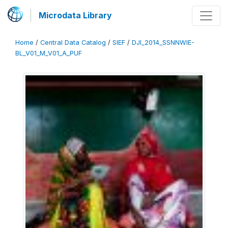
Microdata Library
Home
/
Central Data Catalog
/
SIEF
/
DJI_2014_SSNNWIE-
BL_V01_M_V01_A_PUF