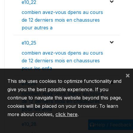
e10_22
combien avez-vous dpens au cours
de 12 derniers mois en chaussures
pour autres a
e10_25
combien avez-vous dpens au cours
de 12 derniers mois en chaussures
pour les enfa
×
This site uses cookies to optimize functionality and
e10_26
give you the best possible experience. If you
combien avez-vous dpens au cours
continue to navigate this website beyond this page,
de 12 derniers mois en chaussures
cookies will be placed on your browser. To learn
pour les enfa
more about cookies,
click here
.
e10_28
Help / Feedback