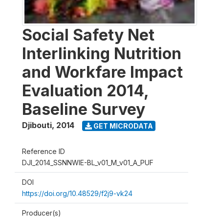
Social Safety Net
Interlinking Nutrition
and Workfare Impact
Evaluation 2014,
Baseline Survey
Djibouti
,
2014
GET MICRODATA
Reference ID
DJI_2014_SSNNWIE-BL_v01_M_v01_A_PUF
DOI
https://doi.org/10.48529/f2j9-vk24
Producer(s)