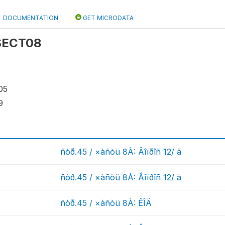
DOCUMENTATION
GET MICRODATA
 SECT08
05
9
ñòð.45 / ×àñòü 8À: Âîïðîñ 12/ ã
ñòð.45 / ×àñòü 8À: Âîïðîñ 12/ ä
ñòð.45 / ×àñòü 8À: ÊÎÄ