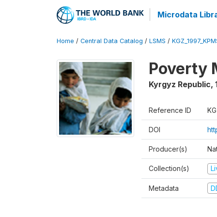
Microdata Libr
Home
/
Central Data Catalog
/
LSMS
/
KGZ_1997_KPM
Poverty 
Kyrgyz Republic
,
Reference ID
KG
DOI
ht
Producer(s)
Na
Collection(s)
L
Metadata
D