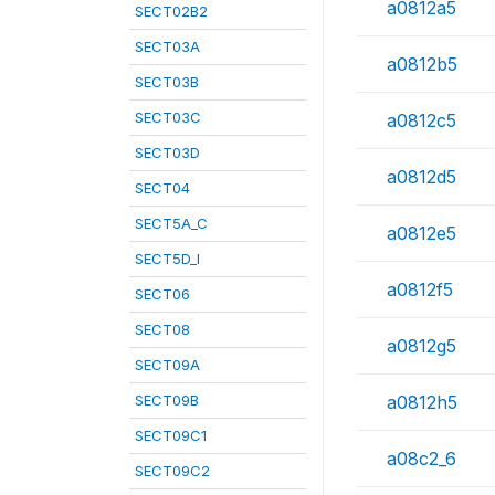
a0812a5
SECT02B2
SECT03A
a0812b5
SECT03B
SECT03C
a0812c5
SECT03D
a0812d5
SECT04
SECT5A_C
a0812e5
SECT5D_I
a0812f5
SECT06
SECT08
a0812g5
SECT09A
SECT09B
a0812h5
SECT09C1
a08c2_6
SECT09C2