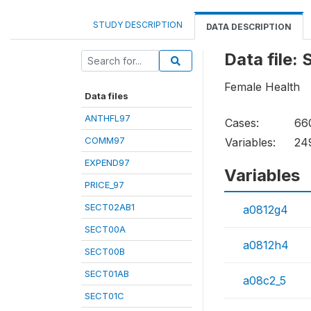
STUDY DESCRIPTION
DATA DESCRIPTION
Data file:
Female Health
Data files
ANTHFL97
Cases:
66
COMM97
Variables:
24
EXPEND97
Variables
PRICE_97
SECT02AB1
a0812g4
SECT00A
a0812h4
SECT00B
SECT01AB
a08c2_5
SECT01C