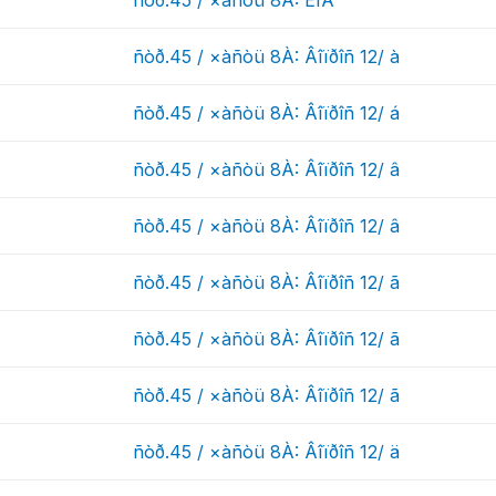
ñòð.45 / ×àñòü 8À: ÊÎÄ
ñòð.45 / ×àñòü 8À: Âîïðîñ 12/ à
ñòð.45 / ×àñòü 8À: Âîïðîñ 12/ á
ñòð.45 / ×àñòü 8À: Âîïðîñ 12/ â
ñòð.45 / ×àñòü 8À: Âîïðîñ 12/ â
ñòð.45 / ×àñòü 8À: Âîïðîñ 12/ ã
ñòð.45 / ×àñòü 8À: Âîïðîñ 12/ ã
ñòð.45 / ×àñòü 8À: Âîïðîñ 12/ ã
ñòð.45 / ×àñòü 8À: Âîïðîñ 12/ ä