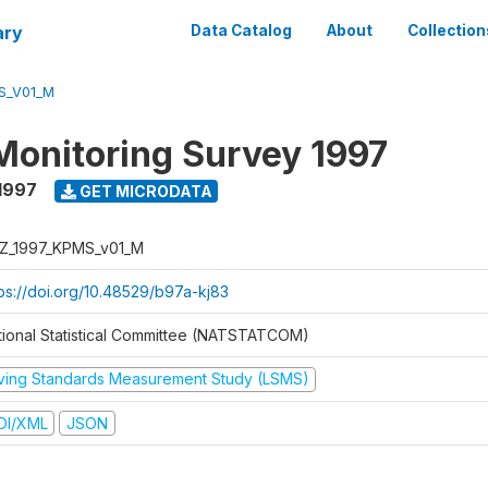
ary
Data Catalog
About
Collection
S_V01_M
Monitoring Survey 1997
1997
GET MICRODATA
Z_1997_KPMS_v01_M
tps://doi.org/10.48529/b97a-kj83
tional Statistical Committee (NATSTATCOM)
iving Standards Measurement Study (LSMS)
DI/XML
JSON