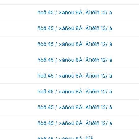
ñòð.45 / ×àñòü 8À: Âîïðîñ 12/ à
ñòð.45 / ×àñòü 8À: Âîïðîñ 12/ á
ñòð.45 / ×àñòü 8À: Âîïðîñ 12/ â
ñòð.45 / ×àñòü 8À: Âîïðîñ 12/ â
ñòð.45 / ×àñòü 8À: Âîïðîñ 12/ ã
ñòð.45 / ×àñòü 8À: Âîïðîñ 12/ ã
ñòð.45 / ×àñòü 8À: Âîïðîñ 12/ ã
ñòð.45 / ×àñòü 8À: Âîïðîñ 12/ ä