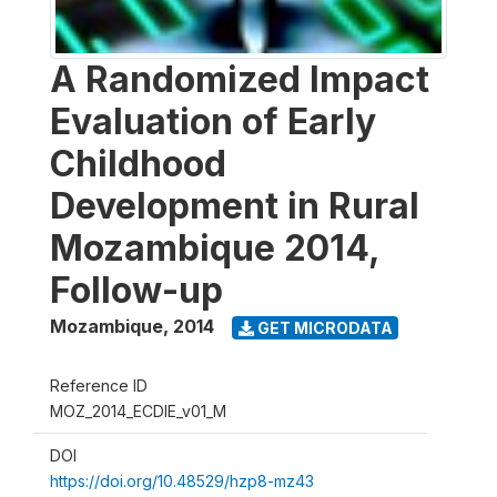
A Randomized Impact
Evaluation of Early
Childhood
Development in Rural
Mozambique 2014,
Follow-up
Mozambique
,
2014
GET MICRODATA
Reference ID
MOZ_2014_ECDIE_v01_M
DOI
https://doi.org/10.48529/hzp8-mz43