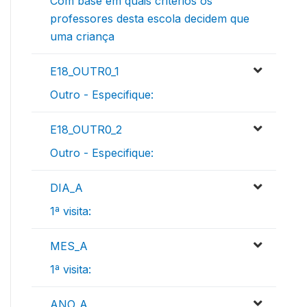
Com base em quais critérios os
professores desta escola decidem que
uma criança
E18_OUTR0_1
Outro - Especifique:
E18_OUTR0_2
Outro - Especifique:
DIA_A
1ª visita:
MES_A
1ª visita:
ANO_A