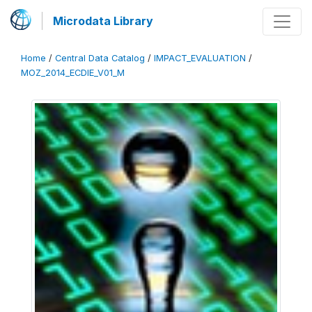
Microdata Library
Home
/
Central Data Catalog
/
IMPACT_EVALUATION
/
MOZ_2014_ECDIE_V01_M