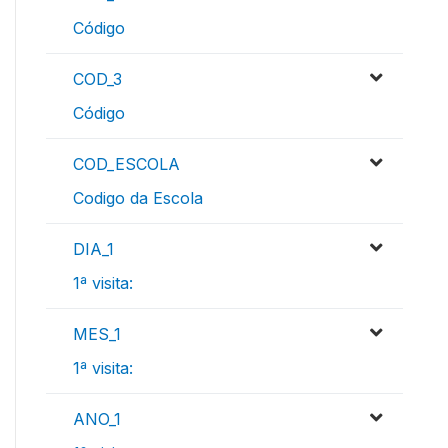
Código
COD_3
Código
COD_ESCOLA
Codigo da Escola
DIA_1
1ª visita:
MES_1
1ª visita:
ANO_1