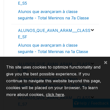
E_S5
Alunos que avançaram à classe
seguinte - Total Meninos na 7a Classe
ALUNOS_QUE_AVAN_ARAM___CLASS
E_SF
Alunos que avançaram à classe
seguinte - Total Meninas na 1a Classe
×
ALUNOS_QUE_AVAN_ARAM___CLASS
This site uses cookies to optimize functionality and
E_S6
give you the best possible experience. If you
Alunos que avançaram à classe
continue to navigate this website beyond this page,
seguinte - Total Meninas na 2a Classe
cookies will be placed on your browser. To learn
more about cookies,
click here
.
ALUNOS_QUE_AVAN_ARAM___CLASS
Help / Feedback
E_S7