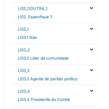
LI02_OOUTRA_1
LI02. Especifique 1:
LI03_1
LI03.1 Não
LI03_2
LI03.2 Líder da comunidade
LI03_3
LI03.3 Agente de partido político
LI03_4
LI03.4 Presidente do Comitê