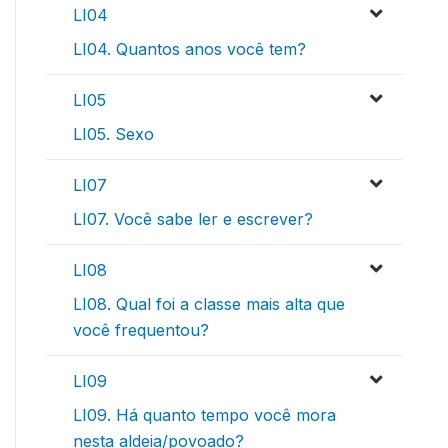
LI04
LI04. Quantos anos você tem?
LI05
LI05. Sexo
LI07
LI07. Você sabe ler e escrever?
LI08
LI08. Qual foi a classe mais alta que
você frequentou?
LI09
LI09. Há quanto tempo você mora
nesta aldeia/povoado?