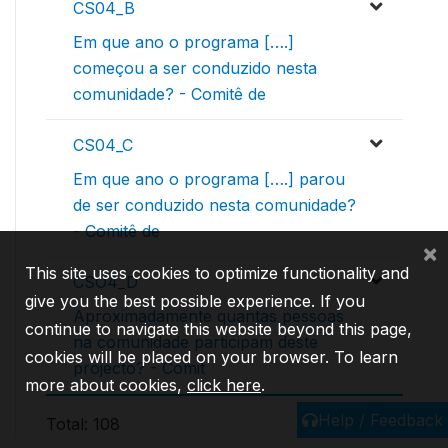
CS04_B
Em que ano o programa [….]
começou a ser conduzido nesta
comunidade? - Comitê de
CS04_C
Em que ano o programa [….] parou
de ser conduzido nesta comunidade?
- Comitê de
×
This site uses cookies to optimize functionality and
CSO4_D
give you the best possible experience. If you
Aproximadamente quantas pessoas
continue to navigate this website beyond this page,
na comunidade participam deste
cookies will be placed on your browser. To learn
projecto? - Comit
more about cookies,
click here
.
Help / Feedback
Total: 108