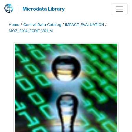
Microdata Library
Home
/
Central Data Catalog
/
IMPACT_EVALUATION
/
MOZ_2014_ECDIE_V01_M