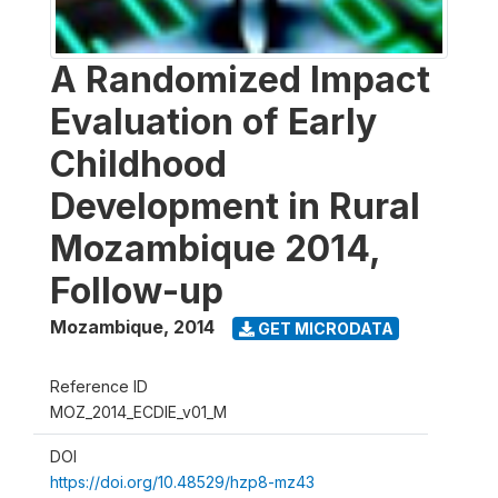
A Randomized Impact
Evaluation of Early
Childhood
Development in Rural
Mozambique 2014,
Follow-up
Mozambique
,
2014
GET MICRODATA
Reference ID
MOZ_2014_ECDIE_v01_M
DOI
https://doi.org/10.48529/hzp8-mz43