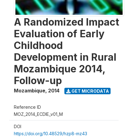
A Randomized Impact
Evaluation of Early
Childhood
Development in Rural
Mozambique 2014,
Follow-up
Mozambique
,
2014
GET MICRODATA
Reference ID
MOZ_2014_ECDIE_v01_M
DOI
https://doi.org/10.48529/hzp8-mz43