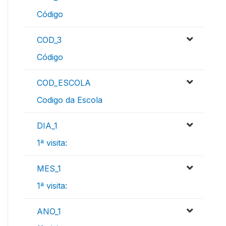
Código
COD_3
Código
COD_ESCOLA
Codigo da Escola
DIA_1
1ª visita:
MES_1
1ª visita:
ANO_1