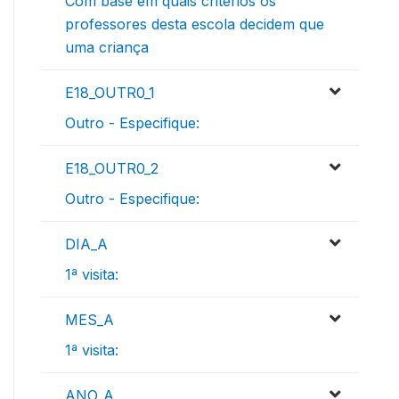
Com base em quais critérios os
professores desta escola decidem que
uma criança
E18_OUTR0_1
Outro - Especifique:
E18_OUTR0_2
Outro - Especifique:
DIA_A
1ª visita:
MES_A
1ª visita:
ANO_A