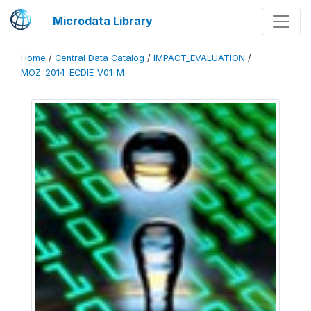
Microdata Library
Home
/
Central Data Catalog
/
IMPACT_EVALUATION
/
MOZ_2014_ECDIE_V01_M