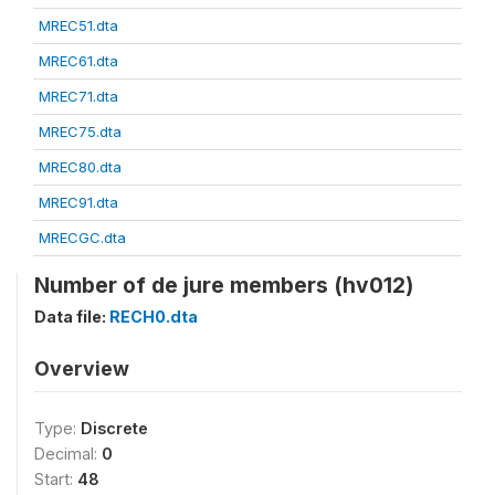
MREC51.dta
MREC61.dta
MREC71.dta
MREC75.dta
MREC80.dta
MREC91.dta
MRECGC.dta
Number of de jure members (hv012)
Data file:
RECH0.dta
Overview
Type:
Discrete
Decimal:
0
Start:
48