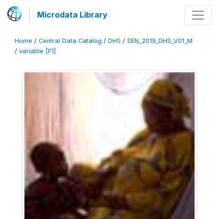
Microdata Library
Home
/
Central Data Catalog
/
DHS
/
SEN_2019_DHS_V01_M
/
variable [F1]