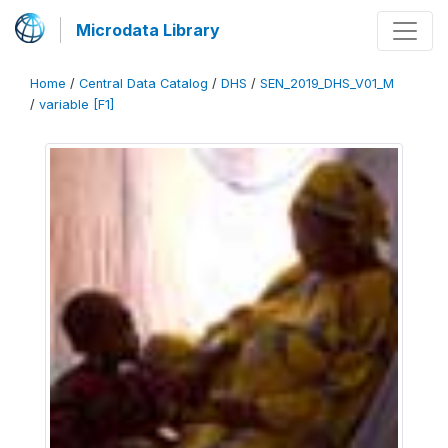
Microdata Library
Home
/
Central Data Catalog
/
DHS
/
SEN_2019_DHS_V01_M
/
variable [F1]