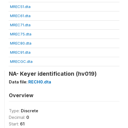
MREC51.dta
MREC61.dta
MREC71.dta
MREC75.dta
MREC80.dta
MREC91.dta
MRECGC.dta
NA- Keyer identification (hv019)
Data file:
RECH0.dta
Overview
Type:
Discrete
Decimal:
0
Start:
61