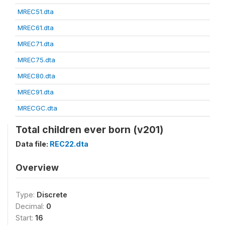
MREC51.dta
MREC61.dta
MREC71.dta
MREC75.dta
MREC80.dta
MREC91.dta
MRECGC.dta
Total children ever born (v201)
Data file:
REC22.dta
Overview
Type:
Discrete
Decimal:
0
Start:
16