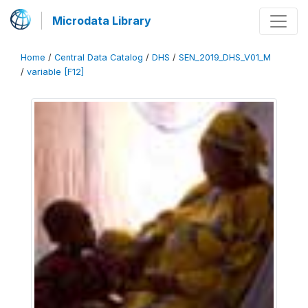
Microdata Library
Home
/
Central Data Catalog
/
DHS
/
SEN_2019_DHS_V01_M
/
variable [F12]