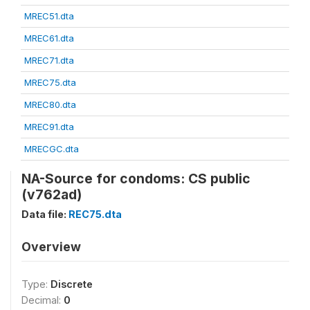
MREC51.dta
MREC61.dta
MREC71.dta
MREC75.dta
MREC80.dta
MREC91.dta
MRECGC.dta
NA-Source for condoms: CS public
(v762ad)
Data file:
REC75.dta
Overview
Type:
Discrete
Decimal:
0