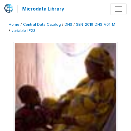
Microdata Library
Home
/
Central Data Catalog
/
DHS
/
SEN_2019_DHS_V01_M
/
variable [F23]