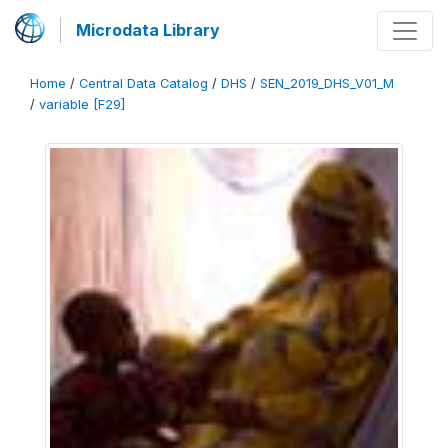
Microdata Library
Home
/
Central Data Catalog
/
DHS
/
SEN_2019_DHS_V01_M
/
variable [F29]