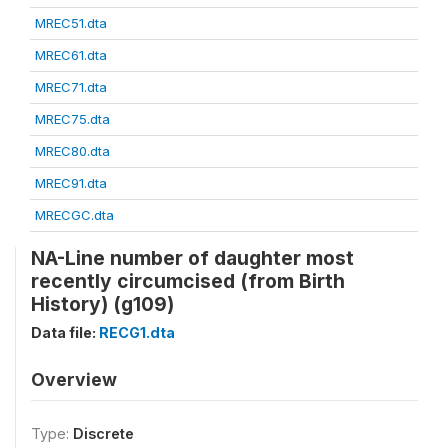
MREC51.dta
MREC61.dta
MREC71.dta
MREC75.dta
MREC80.dta
MREC91.dta
MRECGC.dta
NA-Line number of daughter most
recently circumcised (from Birth
History) (g109)
Data file:
RECG1.dta
Overview
Type:
Discrete