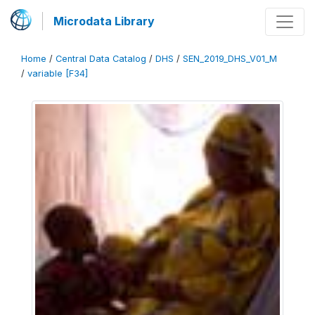
Microdata Library
Home
/
Central Data Catalog
/
DHS
/
SEN_2019_DHS_V01_M
/
variable [F34]