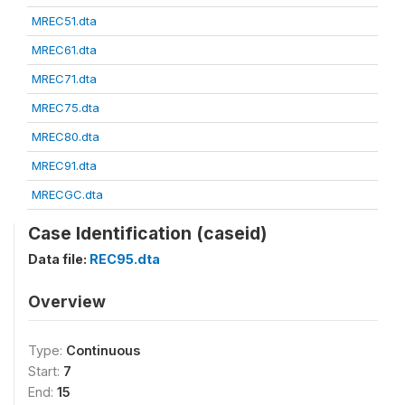
MREC51.dta
MREC61.dta
MREC71.dta
MREC75.dta
MREC80.dta
MREC91.dta
MRECGC.dta
Case Identification (caseid)
Data file:
REC95.dta
Overview
Type:
Continuous
Start:
7
End:
15