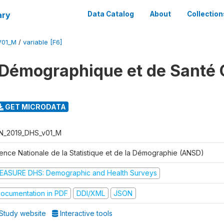
ary
Data Catalog
About
Collection
V01_M
/
variable [F6]
Démographique et de Santé 
GET MICRODATA
N_2019_DHS_v01_M
ence Nationale de la Statistique et de la Démographie (ANSD)
EASURE DHS: Demographic and Health Surveys
ocumentation in PDF
DDI/XML
JSON
Study website
Interactive tools