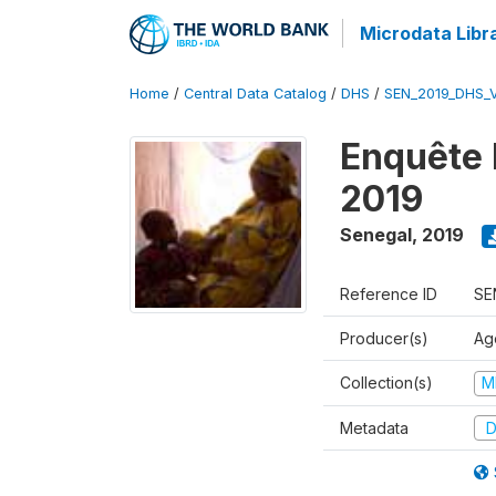
Microdata Libr
Home
/
Central Data Catalog
/
DHS
/
SEN_2019_DHS_
Enquête 
2019
Senegal
,
2019
Reference ID
SE
Producer(s)
Ag
Collection(s)
M
Metadata
D