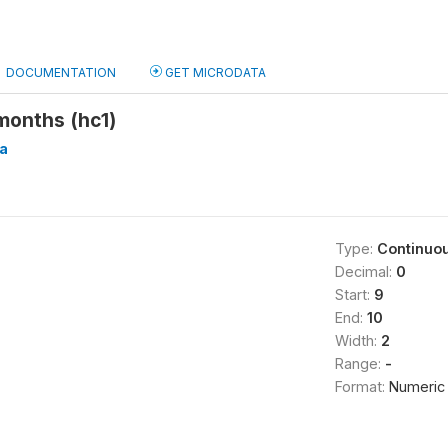
DOCUMENTATION
GET MICRODATA
 months (hc1)
a
Type:
Continuo
Decimal:
0
Start:
9
End:
10
Width:
2
Range:
-
Format:
Numeric