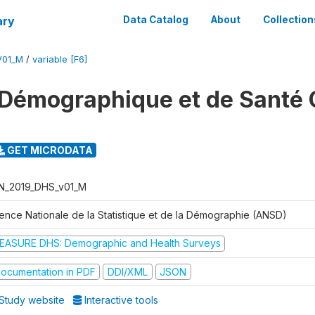
ary
Data Catalog
About
Collection
V01_M
/
variable [F6]
Démographique et de Santé 
GET MICRODATA
N_2019_DHS_v01_M
ence Nationale de la Statistique et de la Démographie (ANSD)
EASURE DHS: Demographic and Health Surveys
ocumentation in PDF
DDI/XML
JSON
Study website
Interactive tools