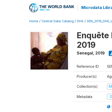
Microdata Libr
Home
/
Central Data Catalog
/
DHS
/
SEN_2019_DHS_
Enquête 
2019
Senegal
,
2019
Reference ID
SE
Producer(s)
Ag
Collection(s)
M
Metadata
D