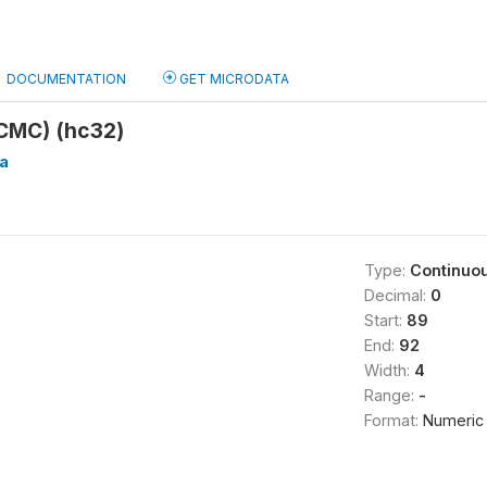
DOCUMENTATION
GET MICRODATA
(CMC) (hc32)
a
Type:
Continuo
Decimal:
0
Start:
89
End:
92
Width:
4
Range:
-
Format:
Numeric