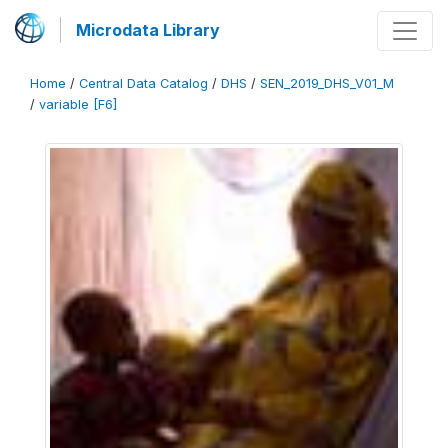
Microdata Library
Home
/
Central Data Catalog
/
DHS
/
SEN_2019_DHS_V01_M
/
variable [F6]