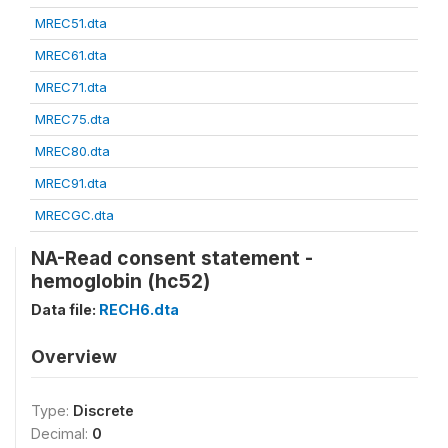
MREC51.dta
MREC61.dta
MREC71.dta
MREC75.dta
MREC80.dta
MREC91.dta
MRECGC.dta
NA-Read consent statement -
hemoglobin (hc52)
Data file:
RECH6.dta
Overview
Type:
Discrete
Decimal:
0