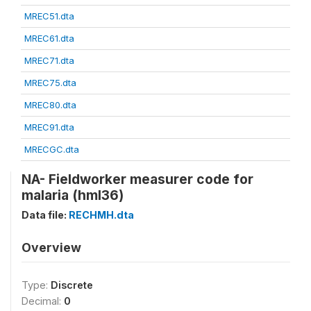
MREC51.dta
MREC61.dta
MREC71.dta
MREC75.dta
MREC80.dta
MREC91.dta
MRECGC.dta
NA- Fieldworker measurer code for
malaria (hml36)
Data file:
RECHMH.dta
Overview
Type:
Discrete
Decimal:
0