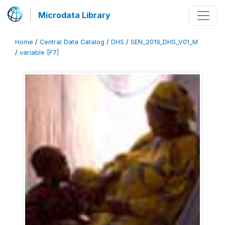
Microdata Library
Home
/
Central Data Catalog
/
DHS
/
SEN_2019_DHS_V01_M
/
variable [F7]