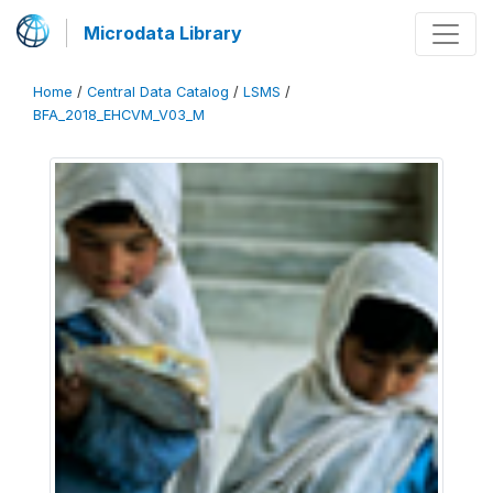
Microdata Library
Home
/
Central Data Catalog
/
LSMS
/
BFA_2018_EHCVM_V03_M