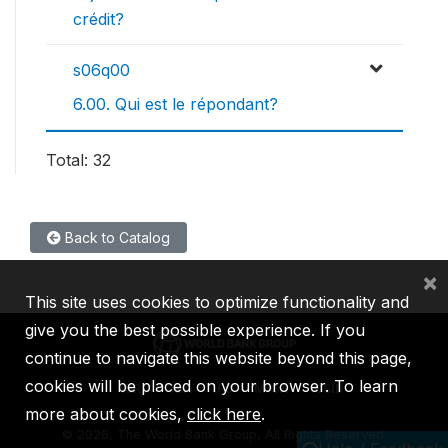
crédit?
s06q00
6.00. Qui est le répondant?
Total: 32
Back to Catalog
×
This site uses cookies to optimize functionality and
give you the best possible experience. If you
continue to navigate this website beyond this page,
cookies will be placed on your browser. To learn
IBRD
IDA
IFC
MIGA
ICSID
more about cookies,
click here
.
©
2026, The World Bank Group, All Rights Reserved.