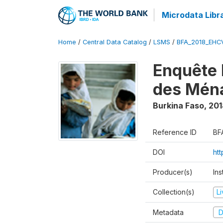
Microdata Libr
Home
/
Central Data Catalog
/
LSMS
/
BFA_2018_EH
Enquête 
des Mén
Burkina Faso
,
201
Reference ID
BF
DOI
ht
Producer(s)
Ins
Collection(s)
L
Metadata
D