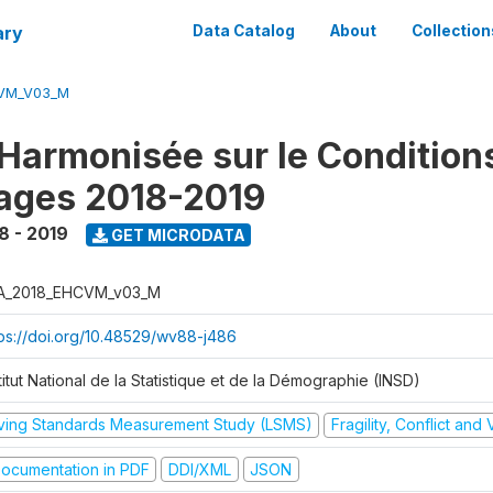
ary
Data Catalog
About
Collection
CVM_V03_M
Harmonisée sur le Condition
ages 2018-2019
8 - 2019
GET MICRODATA
A_2018_EHCVM_v03_M
tps://doi.org/10.48529/wv88-j486
titut National de la Statistique et de la Démographie (INSD)
iving Standards Measurement Study (LSMS)
Fragility, Conflict and
ocumentation in PDF
DDI/XML
JSON