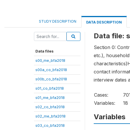
STUDY DESCRIPTION
DATA DESCRIPTION
Data file:
Section 0: Contr
Data files
etc.), household
s00_me_bfa2018
characteristics)
s00a_co_bfa2018
contact informat
s00b_co_bfa2018
interview dates 
s01_co_bfa2018
Cases:
70
s01_me_bfa2018
Variables:
18
s02_co_bfa2018
Variables
s02_me_bfa2018
s03_co_bfa2018