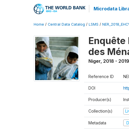
Microdata Libr
Home
/
Central Data Catalog
/
LSMS
/
NER_2018_EH
Enquête 
des Mén
Niger
,
2018 - 201
Reference ID
NE
DOI
ht
Producer(s)
Ins
Collection(s)
L
Metadata
D