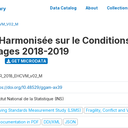
ary
Data Catalog
About
Collection
CVM_V02_M
Harmonisée sur le Condition
ages 2018-2019
9
GET MICRODATA
R_2018_EHCVM_v02_M
tps://doi.org/10.48529/ggam-ax39
titut National de la Statistique (INS)
iving Standards Measurement Study (LSMS)
Fragility, Conflict and
ocumentation in PDF
DDI/XML
JSON