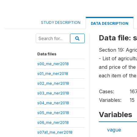
STUDY DESCRIPTION
DATA DESCRIPTION
Data file:
Section 19: Agri
Data files
- List of agricu
s00_me_ner2018
and price of the
s01_me_ner2018
each item of the
s02_me_ner2018
Cases:
16
s03_me_ner2018
Variables:
15
s04_me_ner2018
s05_me_ner2018
Variables
s06_me_ner2018
vague
s07a1_me_ner2018