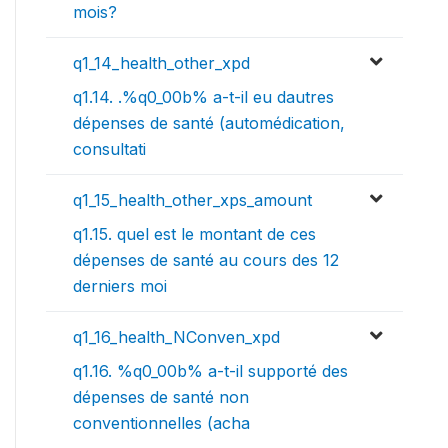
mois?
q1_14_health_other_xpd
q1.14. .%q0_00b% a-t-il eu dautres
dépenses de santé (automédication,
consultati
q1_15_health_other_xps_amount
q1.15. quel est le montant de ces
dépenses de santé au cours des 12
derniers moi
q1_16_health_NConven_xpd
q1.16. %q0_00b% a-t-il supporté des
dépenses de santé non
conventionnelles (acha