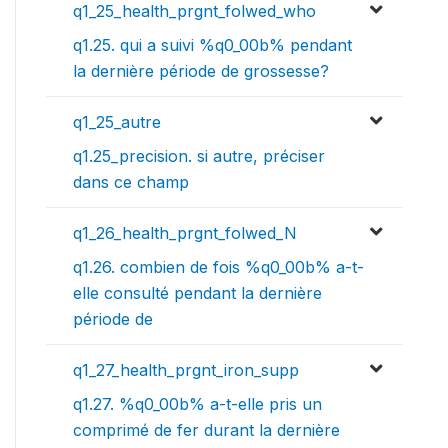
q1_25_health_prgnt_folwed_who
q1.25. qui a suivi %q0_00b% pendant
la dernière période de grossesse?
q1_25_autre
q1.25_precision. si autre, préciser
dans ce champ
q1_26_health_prgnt_folwed_N
q1.26. combien de fois %q0_00b% a-t-
elle consulté pendant la dernière
période de
q1_27_health_prgnt_iron_supp
q1.27. %q0_00b% a-t-elle pris un
comprimé de fer durant la dernière