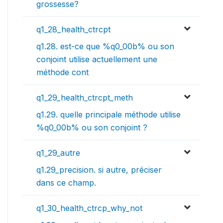
grossesse?
q1_28_health_ctrcpt
q1.28. est-ce que %q0_00b% ou son
conjoint utilise actuellement une
méthode cont
q1_29_health_ctrcpt_meth
q1.29. quelle principale méthode utilise
%q0_00b% ou son conjoint ?
q1_29_autre
q1.29_precision. si autre, préciser
dans ce champ.
q1_30_health_ctrcp_why_not