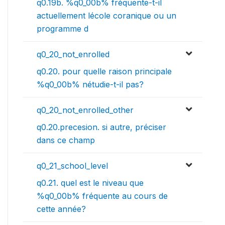
q0.19b. %q0_00b% fréquente-t-il
actuellement lécole coranique ou un
programme d
q0_20_not_enrolled
q0.20. pour quelle raison principale
%q0_00b% nétudie-t-il pas?
q0_20_not_enrolled_other
q0.20.precesion. si autre, préciser
dans ce champ
q0_21_school_level
q0.21. quel est le niveau que
%q0_00b% fréquente au cours de
cette année?