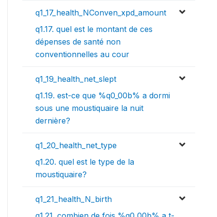
q1_17_health_NConven_xpd_amount
q1.17. quel est le montant de ces
dépenses de santé non
conventionnelles au cour
q1_19_health_net_slept
q1.19. est-ce que %q0_00b% a dormi
sous une moustiquaire la nuit
dernière?
q1_20_health_net_type
q1.20. quel est le type de la
moustiquaire?
q1_21_health_N_birth
q1.21. combien de fois %q0_00b% a t-