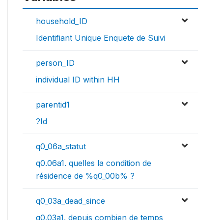
household_ID
Identifiant Unique Enquete de Suivi
person_ID
individual ID within HH
parentid1
?Id
q0_06a_statut
q0.06a1. quelles la condition de
résidence de %q0_00b% ?
q0_03a_dead_since
q0.03a1. depuis combien de temps