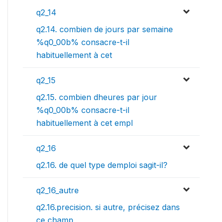
q2_14
q2.14. combien de jours par semaine
%q0_00b% consacre-t-il
habituellement à cet
q2_15
q2.15. combien dheures par jour
%q0_00b% consacre-t-il
habituellement à cet empl
q2_16
q2.16. de quel type demploi sagit-il?
q2_16_autre
q2.16.precision. si autre, précisez dans
ce champ