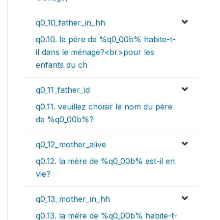
q0_10_father_in_hh
q0.10. le père de %q0_00b% habite-t-
il dans le ménage?<br>pour les
enfants du ch
q0_11_father_id
q0.11. veuillez choisir le nom du père
de %q0_00b%?
q0_12_mother_alive
q0.12. la mère de %q0_00b% est-il en
vie?
q0_13_mother_in_hh
q0.13. la mère de %q0_00b% habite-t-