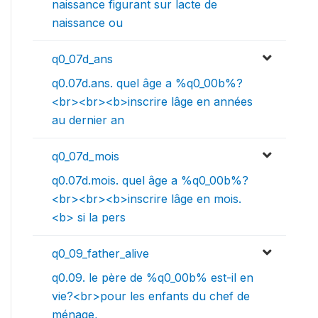
naissance figurant sur lacte de
naissance ou
q0_07d_ans
q0.07d.ans. quel âge a %q0_00b%?
<br><br><b>inscrire lâge en années
au dernier an
q0_07d_mois
q0.07d.mois. quel âge a %q0_00b%?
<br><br><b>inscrire lâge en mois.
<b> si la pers
q0_09_father_alive
q0.09. le père de %q0_00b% est-il en
vie?<br>pour les enfants du chef de
ménage,