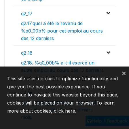
q2_17
q2.17.quel a été le revenu de
%q0_00b% pour cet emploi au cours
des 12 derniers
q2_18
q2.18. %q0_00b% a-t-il exercé un
autre emploi au cours des 12 derniers
×
mois, un
This site uses cookies to optimize functionality and
give you the best possible experience. If you
q2_19
continue to navigate this website beyond this page,
q2.19. emploi/profession secondaire
cookies will be placed on your browser. To learn
occupé au cours des 12 derniers
more about cookies,
click here
.
mois.
Help / Feedback