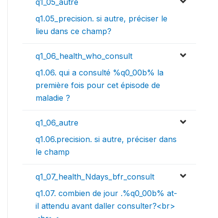
q1_05_autre
q1.05_precision. si autre, préciser le
lieu dans ce champ?
q1_06_health_who_consult
q1.06. qui a consulté %q0_00b% la
première fois pour cet épisode de
maladie ?
q1_06_autre
q1.06.precision. si autre, préciser dans
le champ
q1_07_health_Ndays_bfr_consult
q1.07. combien de jour .%q0_00b% at-
il attendu avant daller consulter?<br>