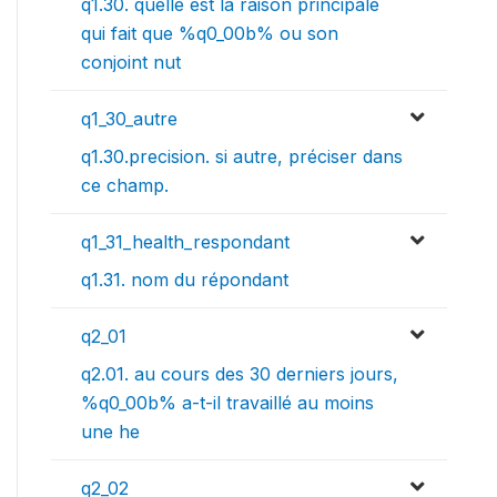
q1.30. quelle est la raison principale
qui fait que %q0_00b% ou son
conjoint nut
q1_30_autre
q1.30.precision. si autre, préciser dans
ce champ.
q1_31_health_respondant
q1.31. nom du répondant
q2_01
q2.01. au cours des 30 derniers jours,
%q0_00b% a-t-il travaillé au moins
une he
q2_02