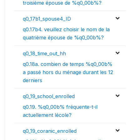
troisième épouse de %q0_00b%?
q0_17b1_spouse4_ID
q0.17b4. veuillez choisir le nom de la
quatrième épouse de %q0_00b%?
q0_18_time_out_hh
q0.18a. combien de temps %q0_00b%
a passé hors du ménage durant les 12
derniers
q0_19_school_enrolled
q0.19. %q0_00b% fréquente-t-il
actuellement lécole?
q0_19_coranic_enrolled