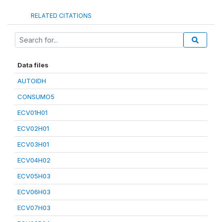
RELATED CITATIONS
Data files
AUTOIDH
CONSUMO5
ECV01H01
ECV02H01
ECV03H01
ECV04H02
ECV05H03
ECV06H03
ECV07H03