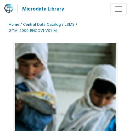
Microdata Library
Home
/
Central Data Catalog
/
LSMS
/
GTM_2000_ENCOVI_V01_M