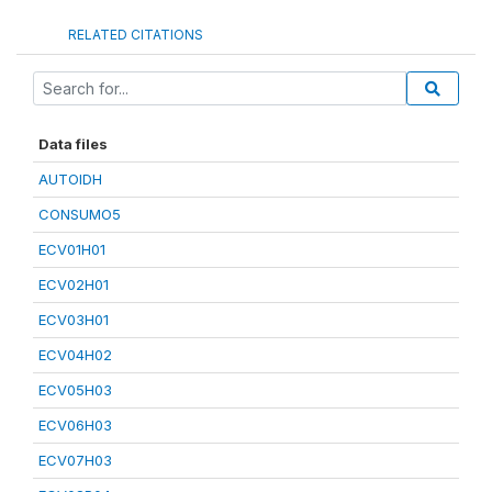
RELATED CITATIONS
Data files
AUTOIDH
CONSUMO5
ECV01H01
ECV02H01
ECV03H01
ECV04H02
ECV05H03
ECV06H03
ECV07H03