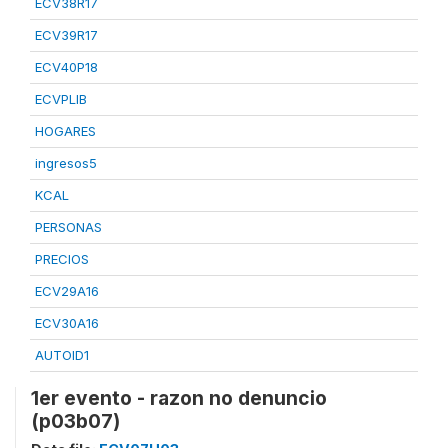
ECV38R17
ECV39R17
ECV40P18
ECVPLIB
HOGARES
ingresos5
KCAL
PERSONAS
PRECIOS
ECV29A16
ECV30A16
AUTOID1
1er evento - razon no denuncio
(p03b07)