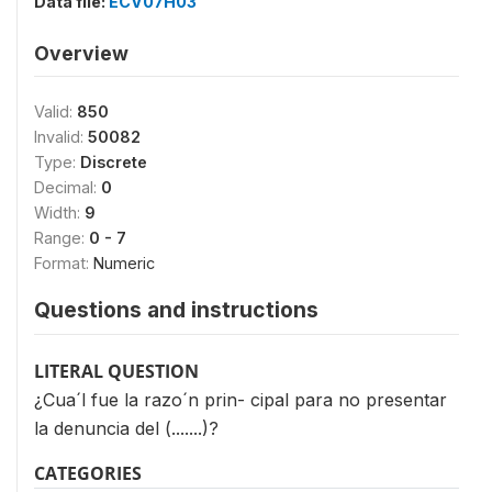
Data file:
ECV07H03
Overview
Valid:
850
Invalid:
50082
Type:
Discrete
Decimal:
0
Width:
9
Range:
0 - 7
Format:
Numeric
Questions and instructions
LITERAL QUESTION
¿Cua´l fue la razo´n prin- cipal para no presentar
la denuncia del (.......)?
CATEGORIES