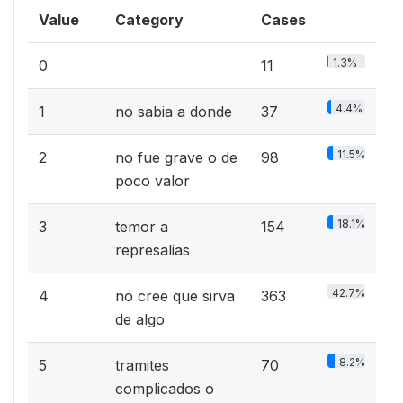
Value
Category
Cases
1.3%
0
11
4.4%
1
no sabia a donde
37
11.5%
2
no fue grave o de
98
poco valor
18.1%
3
temor a
154
represalias
42.7%
4
no cree que sirva
363
de algo
8.2%
5
tramites
70
complicados o