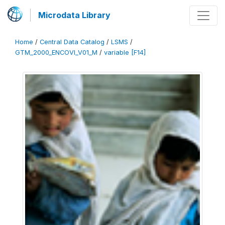
Microdata Library
Home
/
Central Data Catalog
/
LSMS
/
GTM_2000_ENCOVI_V01_M
/
variable [F14]