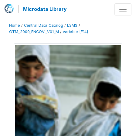
Microdata Library
Home
/
Central Data Catalog
/
LSMS
/
GTM_2000_ENCOVI_V01_M
/
variable [F14]