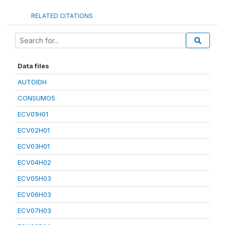
RELATED CITATIONS
Data files
AUTOIDH
CONSUMO5
ECV01H01
ECV02H01
ECV03H01
ECV04H02
ECV05H03
ECV06H03
ECV07H03