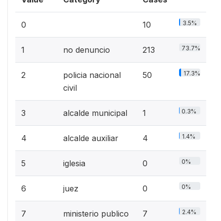
3.5%
0
10
73.7%
1
no denuncio
213
17.3%
2
policia nacional
50
civil
0.3%
3
alcalde municipal
1
1.4%
4
alcalde auxiliar
4
0%
5
iglesia
0
0%
6
juez
0
2.4%
7
ministerio publico
7