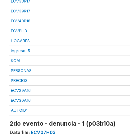
ECV38R17
ECV39R17
ECV40P18
ECVPLIB
HOGARES
ingresos5
KCAL
PERSONAS
PRECIOS
ECV29A16
ECV30A16
AUTOID1
2do evento - denuncia - 1 (p03b10a)
Data file:
ECV07H03