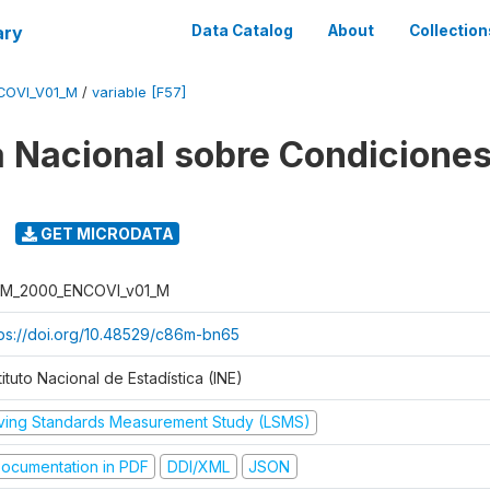
ary
Data Catalog
About
Collection
COVI_V01_M
/
variable [F57]
 Nacional sobre Condiciones
GET MICRODATA
M_2000_ENCOVI_v01_M
tps://doi.org/10.48529/c86m-bn65
tituto Nacional de Estadística (INE)
iving Standards Measurement Study (LSMS)
ocumentation in PDF
DDI/XML
JSON