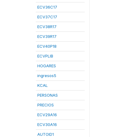
ECV36C17
ECV37C17
ECV38R17
ECV39R17
ECV40P18
ECVPLIB
HOGARES
ingresos5
KCAL
PERSONAS
PRECIOS
ECV29A16
ECV30A16
AUTOID1