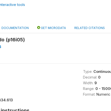
nteractive tools
DOCUMENTATION
GET MICRODATA
RELATED CITATIONS
o (p16i05)
6
Type:
Continuo
Decimal:
0
Width:
9
Range:
0 - 1500
Format:
Numeric
834.613
instructions