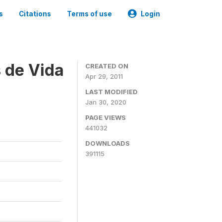
s
Citations
Terms of use
Login
 de Vida
CREATED ON
Apr 29, 2011
LAST MODIFIED
Jan 30, 2020
PAGE VIEWS
441032
DOWNLOADS
391115