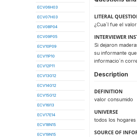
ECV06H03
LITERAL QUESTI
ECV07H03
¿Cua´l fue el valor
ECV08P04
INTERVIEWER IN
ECV09P05
Si dejaron madera
ECV10P09
su informante que 
ECV11P10
informacio´n cor
ECV12P11
Description
ECV13G12
ECV14G12
DEFINITION
ECV15G12
valor consumido
ECV16I13
UNIVERSE
ECV17E14
todos los hogares
ECV18N15
SOURCE OF INF
ECV19N15