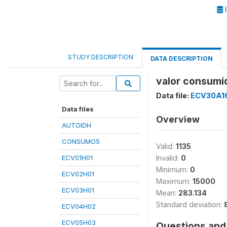
I
STUDY DESCRIPTION
DATA DESCRIPTION
valor consumid
Data file:
ECV30A1
Data files
Overview
AUTOIDH
CONSUMO5
Valid:
1135
ECV01H01
Invalid:
0
Minimum:
0
ECV02H01
Maximum:
15000
ECV03H01
Mean:
283.134
Standard deviation:
ECV04H02
ECV05H03
Questions and 