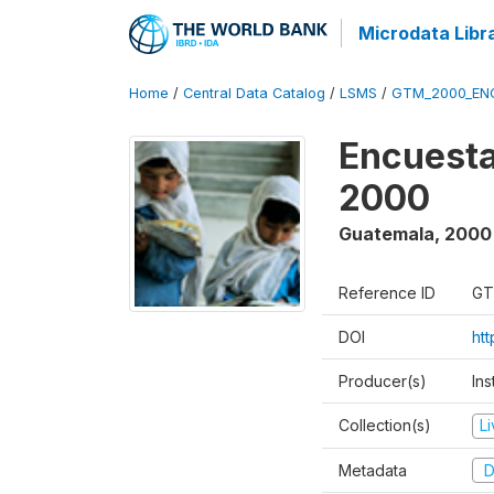
Microdata Libr
Home
/
Central Data Catalog
/
LSMS
/
GTM_2000_EN
Encuesta
2000
Guatemala
,
2000
Reference ID
GT
DOI
ht
Producer(s)
Ins
Collection(s)
L
Metadata
D