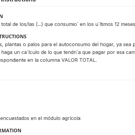
ON
 total de los/las (...) que consumio´ en los u´ltimos 12 mese
STRUCTIONS
s, plantas o palos para el autoconsumo del hogar, ya sea p
haga un ca´lculo de lo que tendri´a que pagar por esa canti
respondiente en la columna VALOR TOTAL.
 encuestados en el módulo agrícola
ORMATION