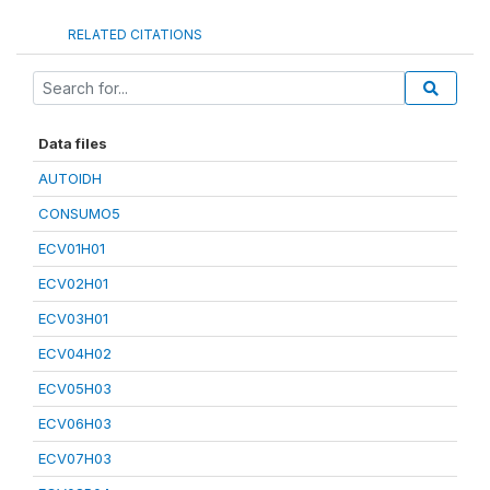
RELATED CITATIONS
Data files
AUTOIDH
CONSUMO5
ECV01H01
ECV02H01
ECV03H01
ECV04H02
ECV05H03
ECV06H03
ECV07H03