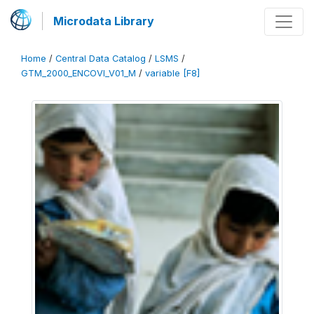
Microdata Library
Home
/
Central Data Catalog
/
LSMS
/
GTM_2000_ENCOVI_V01_M
/
variable [F8]