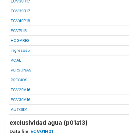
ECV38R17
ECV39R17
ECV40P18
ECVPLIB
HOGARES
ingresos5
KCAL
PERSONAS
PRECIOS
ECV29A16
ECV30A16
AUTOID1
exclusividad agua (p01a13)
Data file:
ECV01H01