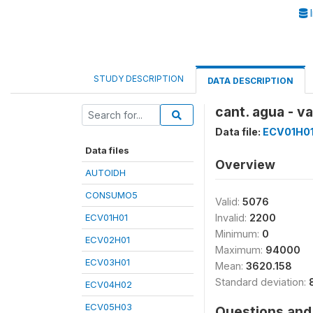
I
STUDY DESCRIPTION
DATA DESCRIPTION
cant. agua - va
Data file:
ECV01H0
Data files
Overview
AUTOIDH
CONSUMO5
Valid:
5076
ECV01H01
Invalid:
2200
Minimum:
0
ECV02H01
Maximum:
94000
ECV03H01
Mean:
3620.158
Standard deviation:
ECV04H02
ECV05H03
Questions and 