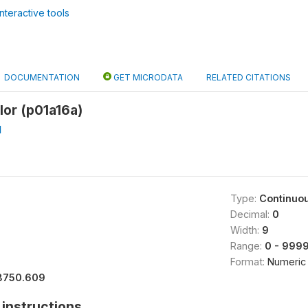
nteractive tools
DOCUMENTATION
GET MICRODATA
RELATED CITATIONS
lor (p01a16a)
1
Type:
Continuo
Decimal:
0
Width:
9
Range:
0 - 999
Format:
Numeric
8750.609
instructions