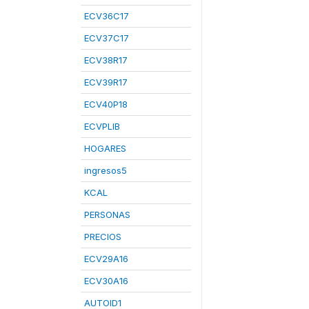
ECV36C17
ECV37C17
ECV38R17
ECV39R17
ECV40P18
ECVPLIB
HOGARES
ingresos5
KCAL
PERSONAS
PRECIOS
ECV29A16
ECV30A16
AUTOID1