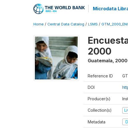
Microdata Libr
Home
/
Central Data Catalog
/
LSMS
/
GTM_2000_EN
Encuesta
2000
Guatemala
,
2000
Reference ID
GT
DOI
ht
Producer(s)
Ins
Collection(s)
L
Metadata
D