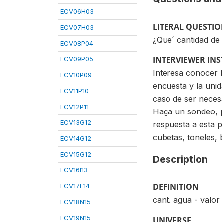
ECV06H03
LITERAL QUESTI
ECV07H03
¿Que´ cantidad de
ECV08P04
INTERVIEWER IN
ECV09P05
Interesa conocer 
ECV10P09
encuesta y la unid
ECV11P10
caso de ser necesa
ECV12P11
Haga un sondeo, pa
ECV13G12
respuesta a esta p
cubetas, toneles, b
ECV14G12
ECV15G12
Description
ECV16I13
DEFINITION
ECV17E14
cant. agua - valor
ECV18N15
ECV19N15
UNIVERSE