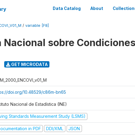
ary
Data Catalog
About
Collection
COVI_V01_M
/
variable [F8]
 Nacional sobre Condiciones
GET MICRODATA
M_2000_ENCOVI_v01_M
tps://doi.org/10.48529/c86m-bn65
tituto Nacional de Estadística (INE)
iving Standards Measurement Study (LSMS)
ocumentation in PDF
DDI/XML
JSON