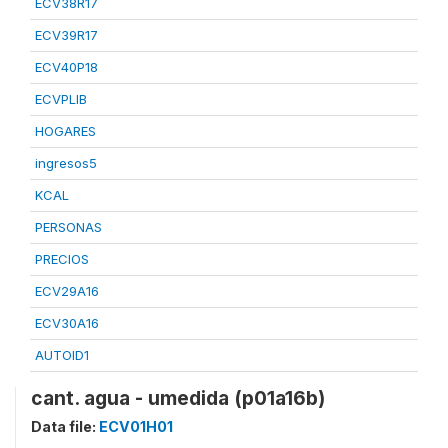
ECV38R17
ECV39R17
ECV40P18
ECVPLIB
HOGARES
ingresos5
KCAL
PERSONAS
PRECIOS
ECV29A16
ECV30A16
AUTOID1
cant. agua - umedida (p01a16b)
Data file:
ECV01H01