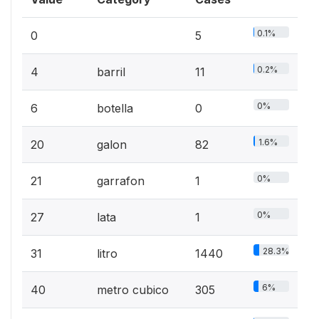
0.1%
0
5
0.2%
4
barril
11
0%
6
botella
0
1.6%
20
galon
82
0%
21
garrafon
1
0%
27
lata
1
28.3%
31
litro
1440
6%
40
metro cubico
305