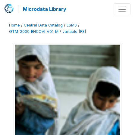
Microdata Library
Home
/
Central Data Catalog
/
LSMS
/
GTM_2000_ENCOVI_V01_M
/
variable [F8]