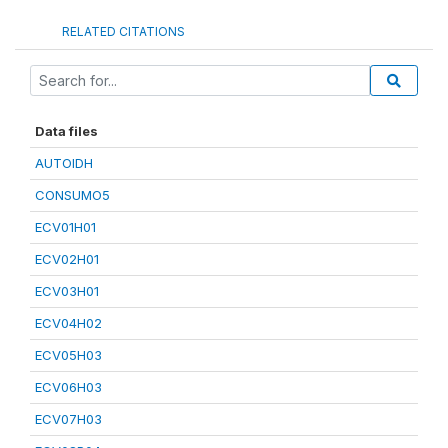
RELATED CITATIONS
Data files
AUTOIDH
CONSUMO5
ECV01H01
ECV02H01
ECV03H01
ECV04H02
ECV05H03
ECV06H03
ECV07H03