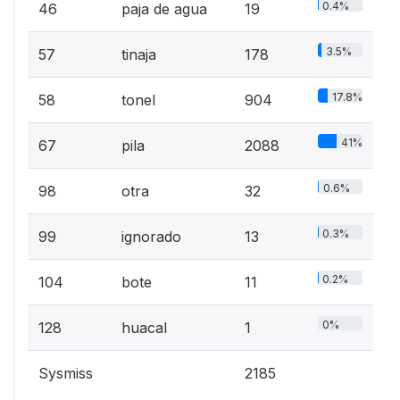
0.4%
46
paja de agua
19
3.5%
57
tinaja
178
17.8%
58
tonel
904
41%
67
pila
2088
0.6%
98
otra
32
0.3%
99
ignorado
13
0.2%
104
bote
11
0%
128
huacal
1
Sysmiss
2185