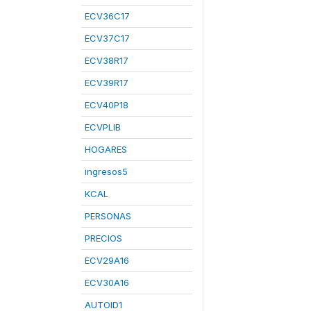
ECV36C17
ECV37C17
ECV38R17
ECV39R17
ECV40P18
ECVPLIB
HOGARES
ingresos5
KCAL
PERSONAS
PRECIOS
ECV29A16
ECV30A16
AUTOID1