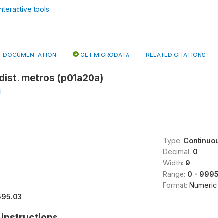
nteractive tools
DOCUMENTATION
GET MICRODATA
RELATED CITATIONS
 dist. metros (p01a20a)
1
Type:
Continuo
Decimal:
0
Width:
9
Range:
0 - 999
Format:
Numeric
595.03
instructions