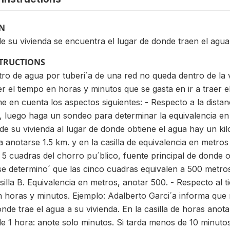
ON
de su vivienda se encuentra el lugar de donde traen el agu
STRUCTIONS
ro de agua por tuberi´a de una red no queda dentro de la vi
 el tiempo en horas y minutos que se gasta en ir a traer el
 en cuenta los aspectos siguientes: - Respecto a la distan
ia, luego haga un sondeo para determinar la equivalencia en
e su vivienda al lugar de donde obtiene el agua hay un kilo
´a anotarse 1.5 km. y en la casilla de equivalencia en metros
a 5 cuadras del chorro pu´blico, fuente principal de donde 
 determino´ que las cinco cuadras equivalen a 500 metros. 
silla B. Equivalencia en metros, anotar 500. - Respecto al t
en horas y minutos. Ejemplo: Adalberto Garci´a informa qu
onde trae el agua a su vivienda. En la casilla de horas anota
de 1 hora: anote solo minutos. Si tarda menos de 10 minut