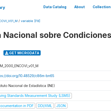
ary
Data Catalog
About
Collection
COVI_V01_M
/
variable [F8]
 Nacional sobre Condiciones
GET MICRODATA
M_2000_ENCOVI_v01_M
tps://doi.org/10.48529/c86m-bn65
tituto Nacional de Estadística (INE)
iving Standards Measurement Study (LSMS)
ocumentation in PDF
DDI/XML
JSON