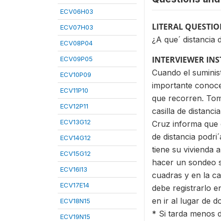
ECV06H03
LITERAL QUESTI
ECV07H03
¿A que´ distancia 
ECV08P04
INTERVIEWER IN
ECV09P05
Cuando el suminist
ECV10P09
importante conocer
ECV11P10
que recorren. Tome
ECV12P11
casilla de distanc
ECV13G12
Cruz informa que d
de distancia podri
ECV14G12
tiene su vivienda 
ECV15G12
hacer un sondeo se
ECV16I13
cuadras y en la ca
ECV17E14
debe registrarlo 
en ir al lugar de d
ECV18N15
* Si tarda menos 
ECV19N15