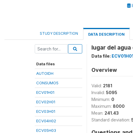
I
STUDY DESCRIPTION
DATA DESCRIPTION
lugar del agua
Data file:
ECV01H0
Data files
Overview
AUTOIDH
CONSUMO5
Valid:
2181
ECV01H01
Invalid:
5095
Minimum:
0
ECV02H01
Maximum:
8000
ECV03H01
Mean:
241.43
Standard deviation:
ECV04H02
ECV05H03
Questions and 