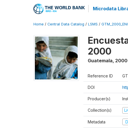
Microdata Libr
Home
/
Central Data Catalog
/
LSMS
/
GTM_2000_EN
Encuesta
2000
Guatemala
,
2000
Reference ID
GT
DOI
ht
Producer(s)
Ins
Collection(s)
L
Metadata
D