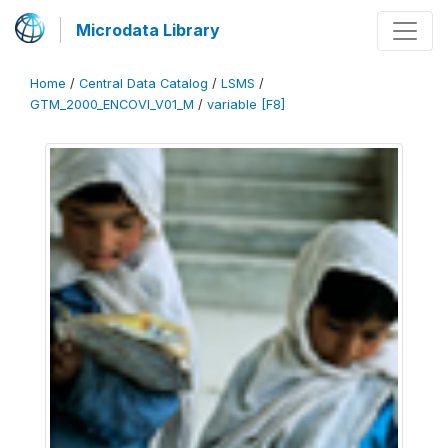
Microdata Library
Home
/
Central Data Catalog
/
LSMS
/
GTM_2000_ENCOVI_V01_M
/
variable [F8]