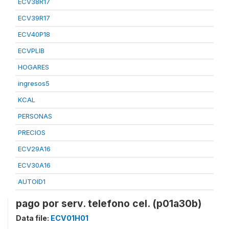
ECV38R17
ECV39R17
ECV40P18
ECVPLIB
HOGARES
ingresos5
KCAL
PERSONAS
PRECIOS
ECV29A16
ECV30A16
AUTOID1
pago por serv. telefono cel. (p01a30b)
Data file:
ECV01H01