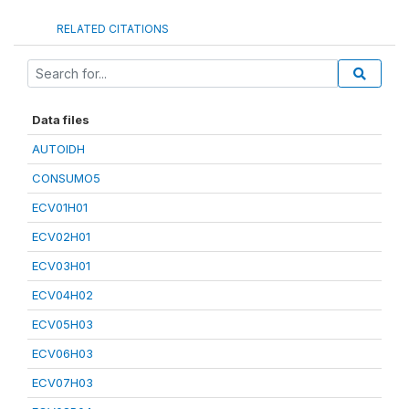
RELATED CITATIONS
Data files
AUTOIDH
CONSUMO5
ECV01H01
ECV02H01
ECV03H01
ECV04H02
ECV05H03
ECV06H03
ECV07H03