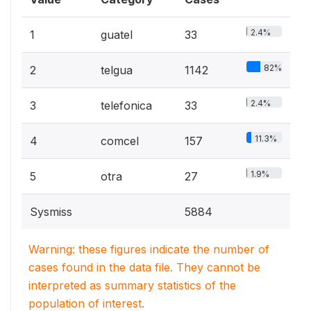
2.4%
1
guatel
33
82%
2
telgua
1142
2.4%
3
telefonica
33
11.3%
4
comcel
157
1.9%
5
otra
27
Sysmiss
5884
Warning: these figures indicate the number of
cases found in the data file. They cannot be
interpreted as summary statistics of the
population of interest.