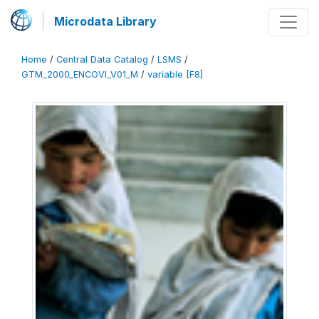
Microdata Library
Home
/
Central Data Catalog
/
LSMS
/
GTM_2000_ENCOVI_V01_M
/
variable [F8]