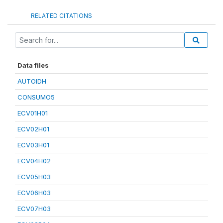
RELATED CITATIONS
Data files
AUTOIDH
CONSUMO5
ECV01H01
ECV02H01
ECV03H01
ECV04H02
ECV05H03
ECV06H03
ECV07H03