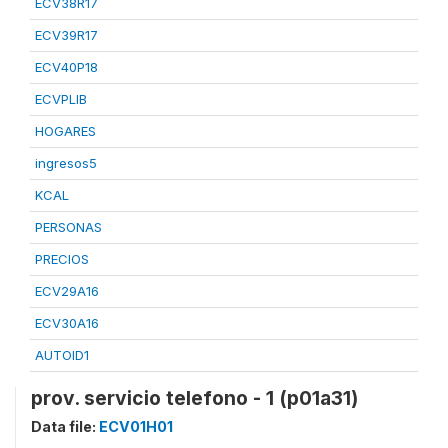
ECV38R17
ECV39R17
ECV40P18
ECVPLIB
HOGARES
ingresos5
KCAL
PERSONAS
PRECIOS
ECV29A16
ECV30A16
AUTOID1
prov. servicio telefono - 1 (p01a31)
Data file:
ECV01H01