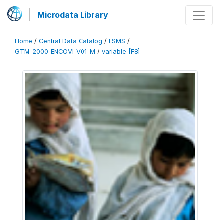
Microdata Library
Home
/
Central Data Catalog
/
LSMS
/
GTM_2000_ENCOVI_V01_M
/
variable [F8]