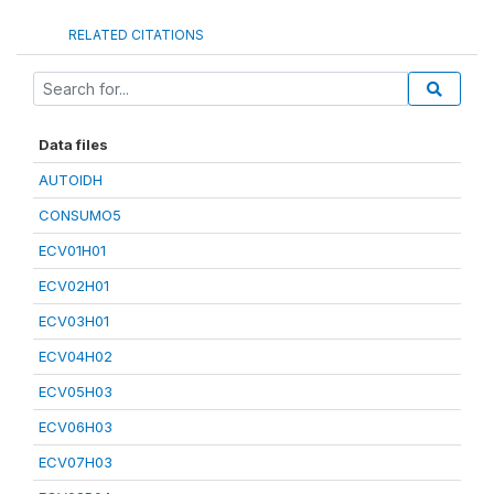
RELATED CITATIONS
Data files
AUTOIDH
CONSUMO5
ECV01H01
ECV02H01
ECV03H01
ECV04H02
ECV05H03
ECV06H03
ECV07H03