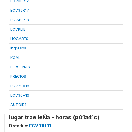
ECV38R17
ECV39R17
ECV40P18
ECVPLIB
HOGARES
ingresos5
KCAL
PERSONAS
PRECIOS
ECV29A16
ECV30A16
AUTOID1
lugar trae leÑa - horas (p01a41c)
Data file:
ECV01H01