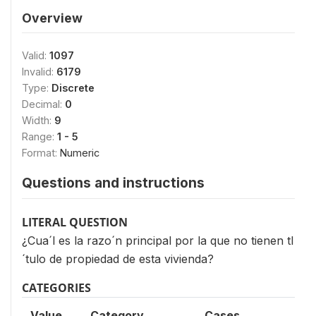
Overview
Valid:
1097
Invalid:
6179
Type:
Discrete
Decimal:
0
Width:
9
Range:
1 - 5
Format:
Numeric
Questions and instructions
LITERAL QUESTION
¿Cua´l es la razo´n principal por la que no tienen tI
´tulo de propiedad de esta vivienda?
CATEGORIES
Value
Category
Cases