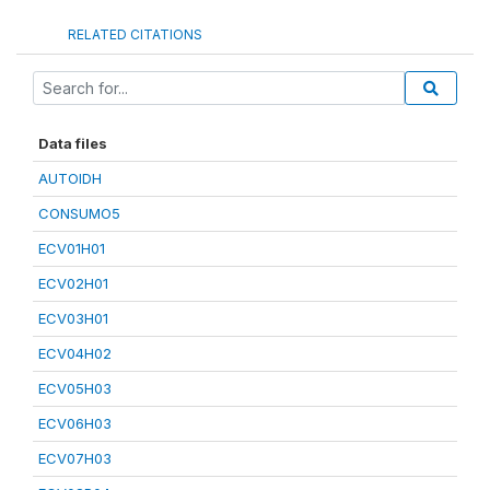
RELATED CITATIONS
Data files
AUTOIDH
CONSUMO5
ECV01H01
ECV02H01
ECV03H01
ECV04H02
ECV05H03
ECV06H03
ECV07H03