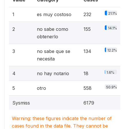
21.1%
1
es muy costoso
232
14.1%
2
no sabe como
155
obtenerlo
12.2%
3
no sabe que se
134
necesita
1.6%
4
no hay notario
18
50.9%
5
otro
558
Sysmiss
6179
Warning: these figures indicate the number of
cases found in the data file. They cannot be