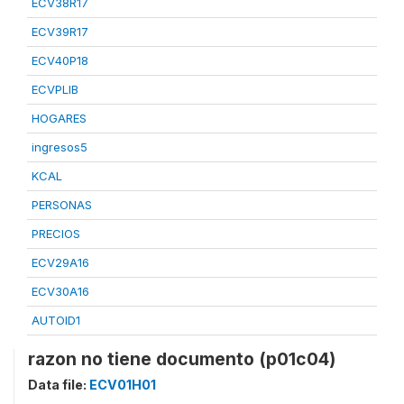
ECV38R17
ECV39R17
ECV40P18
ECVPLIB
HOGARES
ingresos5
KCAL
PERSONAS
PRECIOS
ECV29A16
ECV30A16
AUTOID1
razon no tiene documento (p01c04)
Data file:
ECV01H01