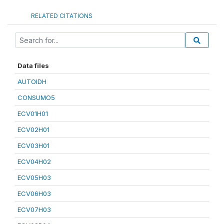
RELATED CITATIONS
Data files
AUTOIDH
CONSUMO5
ECV01H01
ECV02H01
ECV03H01
ECV04H02
ECV05H03
ECV06H03
ECV07H03