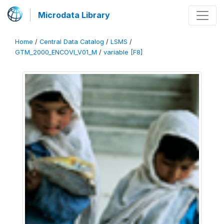
Microdata Library
Home
/
Central Data Catalog
/
LSMS
/
GTM_2000_ENCOVI_V01_M
/
variable [F8]