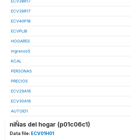
ECV38R17
ECV39R17
ECV40P18
ECVPLIB
HOGARES
ingresos5
KCAL
PERSONAS
PRECIOS
ECV29A16
ECV30A16
AUTOID1
niÑas del hogar (p01c06c1)
Data file:
ECV01H01