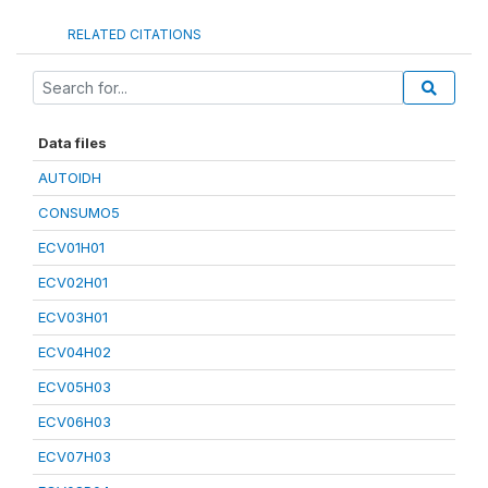
RELATED CITATIONS
Data files
AUTOIDH
CONSUMO5
ECV01H01
ECV02H01
ECV03H01
ECV04H02
ECV05H03
ECV06H03
ECV07H03