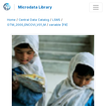
Microdata Library
Home
/
Central Data Catalog
/
LSMS
/
GTM_2000_ENCOVI_V01_M
/
variable [F8]