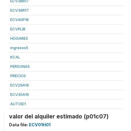
ECV38R17
ECV39R17
ECV40P18
ECVPLIB
HOGARES
ingresos5
KCAL
PERSONAS
PRECIOS
ECV29A16
ECV30A16
AUTOID1
valor del alquiler estimado (p01c07)
Data file:
ECV01H01