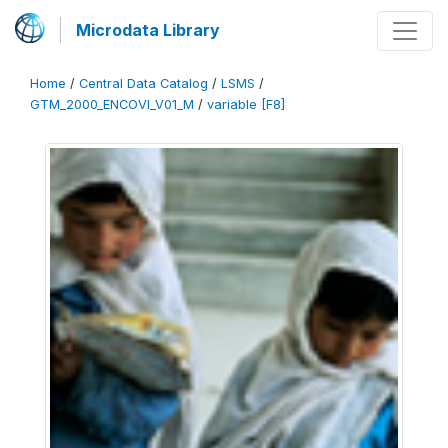
Microdata Library
Home
/
Central Data Catalog
/
LSMS
/
GTM_2000_ENCOVI_V01_M
/
variable [F8]