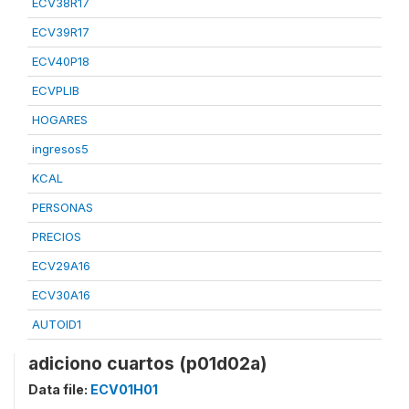
ECV38R17
ECV39R17
ECV40P18
ECVPLIB
HOGARES
ingresos5
KCAL
PERSONAS
PRECIOS
ECV29A16
ECV30A16
AUTOID1
adiciono cuartos (p01d02a)
Data file:
ECV01H01