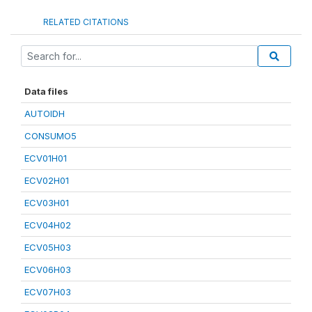
RELATED CITATIONS
Data files
AUTOIDH
CONSUMO5
ECV01H01
ECV02H01
ECV03H01
ECV04H02
ECV05H03
ECV06H03
ECV07H03