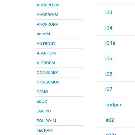
AHORRO3M
i03
AHORRO-M
AHORRONV
i04
anthfcl
i04a
ANTRONV
A-PATIOM
i05
A-PROPM
CONSUMO1
i06
CONSUMO9
i07
DEMO
EDUC
codper
EQUIPO
a02
EQUIPO-M
FECHAR1