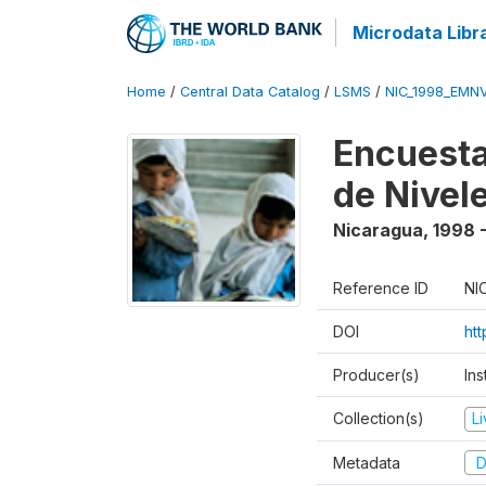
Microdata Libr
Home
/
Central Data Catalog
/
LSMS
/
NIC_1998_EMN
Encuesta
de Nivel
Nicaragua
,
1998 
Reference ID
NI
DOI
ht
Producer(s)
Ins
Collection(s)
L
Metadata
D