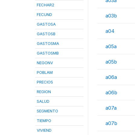
a03a
FECHAR2
FECUND
a03b
GASTOSA
a04
GASTOSB
GASTOSMA
a05a
GASTOSMB
a05b
NEGONV
POBLAM
a06a
PRECIOS
REGION
a06b
SALUD
a07a
SEGMENTO
TIEMPO
a07b
VIVIEND