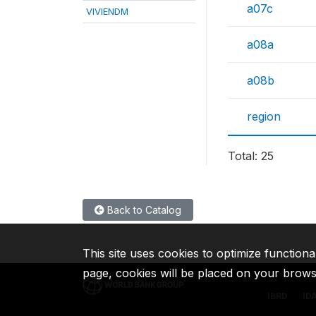
a07c
VIVIENDM
a08a
a08b
region
Total: 25
Back to Catalog
This site uses cookies to optimize functiona
page, cookies will be placed on your brow
IBRD
ID