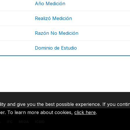
Año Medición
Realizó Medición
Razón No Medición
Dominio de Estudio
lity and give you the best possible experience. If you conti
ser. To learn more about cookies,
click here
.
A
IFC
MIGA
ICSID