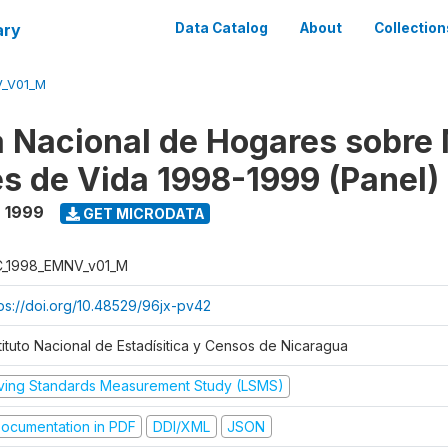
ary
Data Catalog
About
Collection
V_V01_M
 Nacional de Hogares sobre
es de Vida 1998-1999 (Panel)
- 1999
GET MICRODATA
C_1998_EMNV_v01_M
tps://doi.org/10.48529/96jx-pv42
tituto Nacional de Estadísitica y Censos de Nicaragua
iving Standards Measurement Study (LSMS)
ocumentation in PDF
DDI/XML
JSON