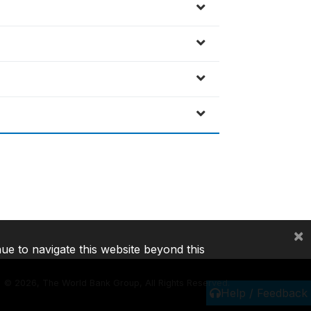
×
nue to navigate this website beyond this
©
2026, The World Bank Group, All Rights Reserved.
Help / Feedback