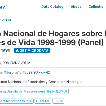
ary
Data Catalog
About
Collection
V_V01_M
 Nacional de Hogares sobre
es de Vida 1998-1999 (Panel)
- 1999
GET MICRODATA
C_1998_EMNV_v01_M
tps://doi.org/10.48529/96jx-pv42
tituto Nacional de Estadísitica y Censos de Nicaragua
iving Standards Measurement Study (LSMS)
ocumentation in PDF
DDI/XML
JSON