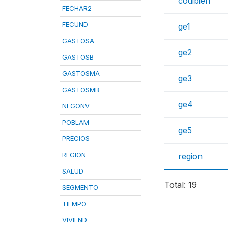
codibien
FECHAR2
FECUND
ge1
GASTOSA
ge2
GASTOSB
GASTOSMA
ge3
GASTOSMB
ge4
NEGONV
POBLAM
ge5
PRECIOS
REGION
region
SALUD
Total: 19
SEGMENTO
TIEMPO
VIVIEND