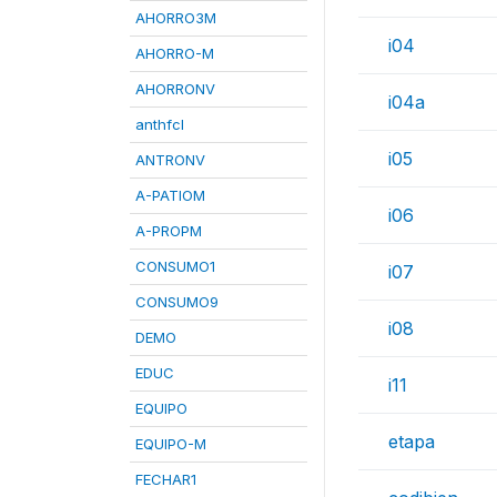
AHORRO3M
i04
AHORRO-M
AHORRONV
i04a
anthfcl
i05
ANTRONV
A-PATIOM
i06
A-PROPM
CONSUMO1
i07
CONSUMO9
i08
DEMO
EDUC
i11
EQUIPO
etapa
EQUIPO-M
FECHAR1