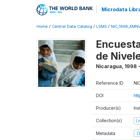
Microdata Libr
Home
/
Central Data Catalog
/
LSMS
/
NIC_1998_EMN
Encuesta
de Nivel
Nicaragua
,
1998 
Reference ID
NI
DOI
ht
Producer(s)
Ins
Collection(s)
L
Metadata
D