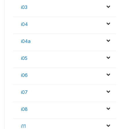
i03
i04
i04a
i05
i06
i07
i08
i11