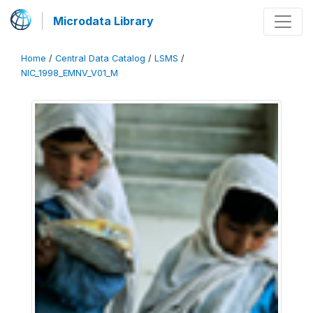
Microdata Library
Home
/
Central Data Catalog
/
LSMS
/
NIC_1998_EMNV_V01_M