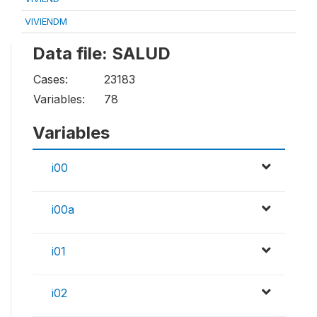
VIVIENDM
Data file: SALUD
Cases:
23183
Variables:
78
Variables
i00
i00a
i01
i02