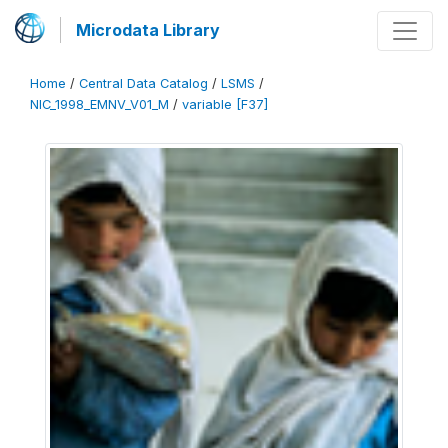
Microdata Library
Home
/
Central Data Catalog
/
LSMS
/
NIC_1998_EMNV_V01_M
/
variable [F37]