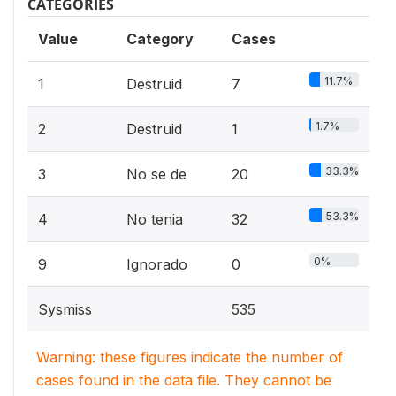
CATEGORIES
Value
Category
Cases
11.7%
1
Destruid
7
1.7%
2
Destruid
1
33.3%
3
No se de
20
53.3%
4
No tenia
32
0%
9
Ignorado
0
Sysmiss
535
Warning: these figures indicate the number of
cases found in the data file. They cannot be