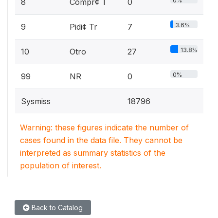
0%
8
Compr¢ T
0
3.6%
9
Pidi¢ Tr
7
13.8%
10
Otro
27
0%
99
NR
0
Sysmiss
18796
Warning: these figures indicate the number of
cases found in the data file. They cannot be
interpreted as summary statistics of the
population of interest.
Back to Catalog