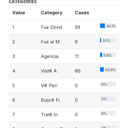
CATEGORIES
Value
Category
Cases
30.1%
1
Fue Dond
59
3.1%
2
Fue al M
6
5.6%
3
Agencia
11
43.9%
4
Visit¢ A
86
0%
5
Vi¢ Peri
0
0%
6
Busc¢ Fi
0
0%
7
Trat¢ In
0