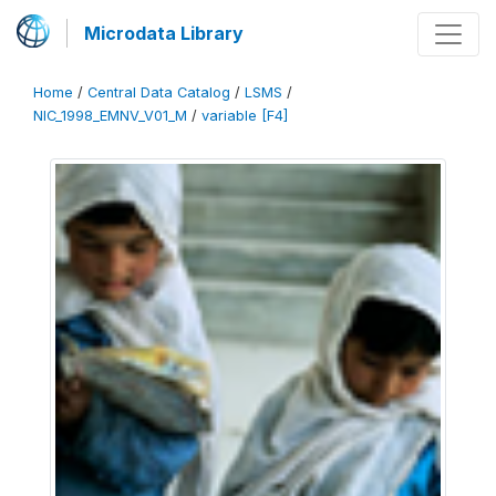
Microdata Library
Home
/
Central Data Catalog
/
LSMS
/
NIC_1998_EMNV_V01_M
/
variable [F4]