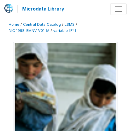
Microdata Library
Home
/
Central Data Catalog
/
LSMS
/
NIC_1998_EMNV_V01_M
/
variable [F4]