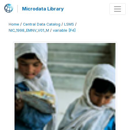
Microdata Library
Home
/
Central Data Catalog
/
LSMS
/
NIC_1998_EMNV_V01_M
/
variable [F4]