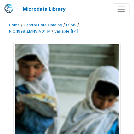
Microdata Library
Home
/
Central Data Catalog
/
LSMS
/
NIC_1998_EMNV_V01_M
/
variable [F4]