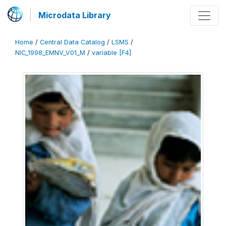
Microdata Library
Home
/
Central Data Catalog
/
LSMS
/
NIC_1998_EMNV_V01_M
/
variable [F4]