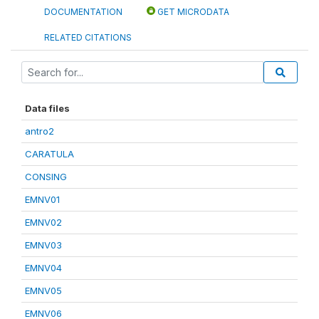
DOCUMENTATION
GET MICRODATA
RELATED CITATIONS
Data files
antro2
CARATULA
CONSING
EMNV01
EMNV02
EMNV03
EMNV04
EMNV05
EMNV06