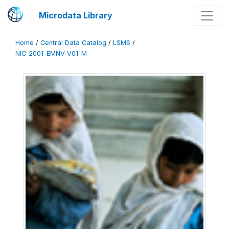
Microdata Library
Home
/
Central Data Catalog
/
LSMS
/
NIC_2001_EMNV_V01_M