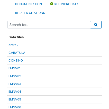
DOCUMENTATION
GET MICRODATA
RELATED CITATIONS
Data files
antro2
CARATULA
CONSING
EMNV01
EMNV02
EMNV03
EMNV04
EMNV05
EMNV06