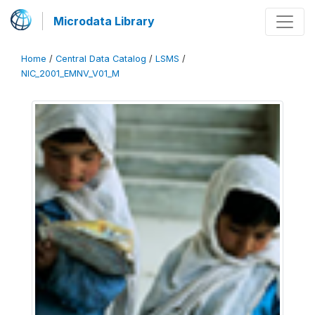
Microdata Library
Home
/
Central Data Catalog
/
LSMS
/
NIC_2001_EMNV_V01_M