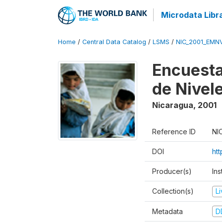
Microdata Libr
Home
/
Central Data Catalog
/
LSMS
/
NIC_2001_EMN
Encuesta
de Nivel
Nicaragua
,
2001
Reference ID
NI
DOI
ht
Producer(s)
In
Collection(s)
L
Metadata
D