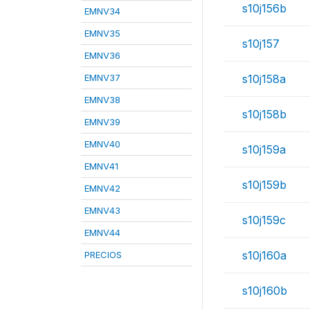
s10j156b
EMNV34
EMNV35
s10j157
EMNV36
EMNV37
s10j158a
EMNV38
s10j158b
EMNV39
EMNV40
s10j159a
EMNV41
s10j159b
EMNV42
EMNV43
s10j159c
EMNV44
s10j160a
PRECIOS
s10j160b