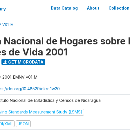
ary
Data Catalog
About
Collection
V_V01_M
 Nacional de Hogares sobre
es de Vida 2001
GET MICRODATA
C_2001_EMNV_v01_M
tps://doi.org/10.48529/nkrr-1w20
stituto Nacional de EStadística y Censos de Nicaragua
iving Standards Measurement Study (LSMS)
DI/XML
JSON