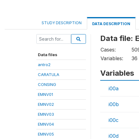
STUDY DESCRIPTION
DATA DESCRIPTION
Data file:
Cases:
50
Data files
Variables:
36
antro2
Variables
CARATULA
CONSING
i00a
EMNV01
i00b
EMNV02
EMNV03
i00c
EMNV04
EMNV05
i00d