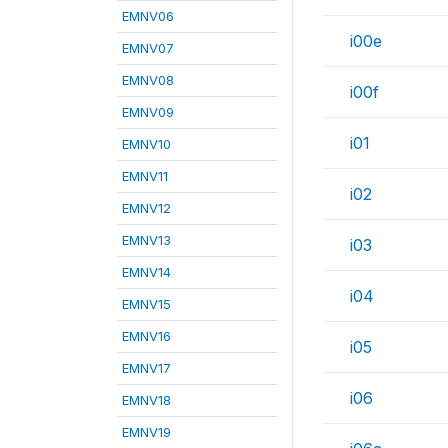
EMNV06
i00e
EMNV07
EMNV08
i00f
EMNV09
i01
EMNV10
EMNV11
i02
EMNV12
EMNV13
i03
EMNV14
i04
EMNV15
EMNV16
i05
EMNV17
i06
EMNV18
EMNV19