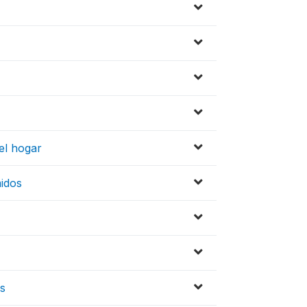
el hogar
midos
os